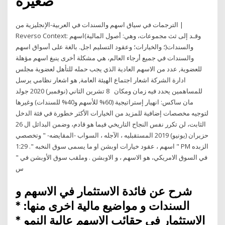
صغيرة
الترجمات في سياق اسهم والسندات في العربية-الإنجليزية من |
Reverso Context: وقـد إلى ثث مجموعات، وهي: أصول المالية)اسهم
والسندات(؛ والخيارات؛ وعقود التسليم اجل. بالغة على أسواق اسهم
والسندات في جميع أرجاء العالم، هي مشكلة أخرى ينبغ اسهم مؤهلة
للعضوية, عدد من الاسهم العادية الذي يجب حمله للتأهل لعضوية مجلس
ادارة الشركة اشعار اجتماع الهيئة العامة, هو اشعار نظامي يرسل
للمساهمين يحدد فيه زمان ومكان 8 تشرين الثاني (نوفمبر) 2020 جولد
مان ساكس: انهيار إستراتيجية (60% للأسهم و40% للسندات) وغيرها
لتوجيه مخصصات إضافية للمزيد من الخيارات الأكثر خطورة في فئة الدخل
الثابت، لن تكرر نفس النجاح التاريخي فيما هو قادم، وضمن البدائل ال 26
حزيران (يونيو) 2019 المستقبليه ، الآجله ، السواب -المقايضه- " وتخصصي
" اسهم ، عقود خيارات اوبشن او ما يسمى سوق النخبه ". 1:29 PM الزبده
في السوق الامريكي، هو الاسهم ، و الاوبشن . وملقب سوق الأوبشن في "
س
شرح عن فائدة الاستثمار في الاسهم و
السندات و مواضيع مالية اخرى منها: *
الاستثمار في حقائب الاسهم عالية النمو *