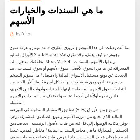
ما هي السندات والخيارات
الأسهم
by
Editor
بما أنت وصلت الى هذا الموضوع عزيزي القارئ، فأنت مهتم بمعرفة سوق
الأوراق المالية Stock Market وجوهره و كيف يعمل، و قد تكون هذه
انطلاقتك للدخول الى Stock Market، و تداول الأسهم، السندات،
المشراكة في ما هي السوق الأفضل، سوق الأسهم أو سوق السندات، عند
الحديث عن توقع مستقبل الأسواق المالية والاقتصاد؟ هل سيؤثر التضخم
عن سرعة النمو ومن سيستجيب لها بشكل أسرع؟ نظراً لأن الكثير من
التعليقات حول الأسهم المفضلة تقارنها بالسندات وأدوات الدين الأخرى،
فلنلقِ نظرة أولاً على أوجه التشابه والاختلاف بين السندات والأسهم
المفضلة.
صناديق الاستثمار المتداولة في البورصة (ETFs) هي نوع من الأوراق
المالية الذي يجمع بين مرونة الأسهم وتنويع الصناديق المشتركة، وهي
توفر إمكانية الوصول إلي كل فئة من فئات الأصول الرئيسية ، تعد صناديق
الاستثمار المتداولة ما هي مخاطرالسندات المالية؟ مخاطر المدين. عندما
لم يعد بإمكان مُصدر السندات سداد القرض، فإنك كصاحب سندات سوف