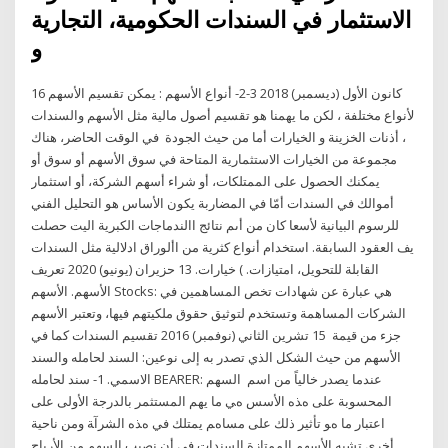
الاستثمار في السندات الحكومية، التجارية
و
16 كانون الأول (ديسمبر) 2018 3-2- أنواع الأسهم : يمكن تقسيم الأسهم
لأنواع مختلفة ، لكن ما يهمنا هو تقسيم أصول مالية مثل الأسهم والسندات
، أذنات الخزينة و الخيارات أما من حيث الجودة في الوقت الحاضر، هناك
مجموعة من الخيارات الاستثمارية المتاحة في سوق الأسهم أو سوق أو
يمكنك الحصول على الممتلكات، أو شراء أسهم الشركة، أو استثمار
أموالك في السندات أمّا في المضاربة يكون الأساس هو التحليل الفني
للرسوم البيانية لأسعا كان من أىم نتائج االندماجات الكبرية اليت حصلت
يف العقود السابقة. استخدام أنواع كثرية من األوراق ادلالية مثل السندات
القابلة للتحويل، امتيازات. ) خيارات. 13 حزيران (يونيو) 2020 تعريف
الأسهم. الأسهم Stocks: هي عبارة عن شهادات تخص المساهمين في
الشركات المساهمة وتستخدم لتوثيق حقوق ملكيتهم فيها، وتعتبر الأسهم
جزء من قيمة 15 تشرين الثاني (نوفمبر) 2016 تقسيم السندات كما في
الأسهم من حيث الشكل الذي تصدر به إلى نوعين: السند لحامله والسند
الاسمي. 1- سند لحامله BEARER: عندما يصدر خالياً من اسم اﻟﺴﻬﻢ
اﻟﻤﺤﺴﻮﺑﺔ ﻋﻠﻰ هﺬﻩ اﻷﺳﺲ هﻲ ﻣﺎ ﻳﻬﻢ اﻟﻤﺴﺘﺜﻤﺮ ﺑﺎﻟﺪرﺟﺔ اﻷوﻟﻰ ﻋﻠﻰ
اﻋﺘﺒﺎر ﻣﺎ هﻮ ﺗﺄﺛﻴﺮ ذﻟﻚ ﻋﻠﻰ ﻣﺴﺎهﻢ ﻳﻤﺘﻠﻚ ﻓﻲ هﺬﻩ اﻟﺸﺮآﺔ وﻣﻦ ﻧﺎﺣﻴﺔ
أﺧﺮى ﺗﺸﺒﻪ اﻷﺳﻬﻢ اﻟﻤﻤﺘﺎزة اﻟﺴﻨﺪات ﻓﻲ أن ﻧﺼﻴﺐ اﻟﺴﻬﻢ ﻣﻦ اﻷرﺑﺎح