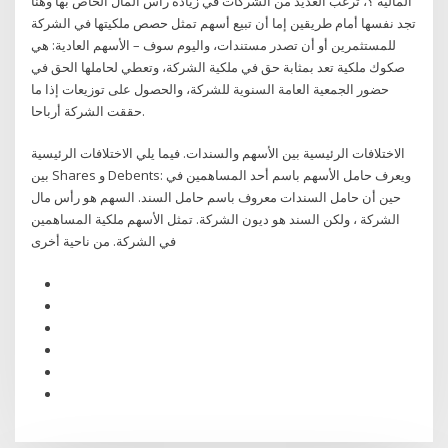
المالية ؟، ترغب العديد من الشركات في زيادة رأس المال الخاص بها وهنا
تجد نفسها أمام طريقين إما أن تبيع أسهم تمثل حصص ملكيتها في الشركة
للمستثمرين أو أن تصدر مستندات، واليوم سوف – الأسهم العادية: هي
صكوك ملكية تعد بمثابة حق في ملكية الشركة، وتعطي لحاملها الحق في
حضور الجمعية العامة السنوية للشركة، والحصول على توزيعات إذا ما
حققت الشركة أرباحا.
الاختلافات الرئيسية بين الأسهم والسندات. فيما يلي الاختلافات الرئيسية
بين Shares و Debents: ويعرف حامل الأسهم باسم أحد المساهمين في
حين أن حامل السندات معروف باسم حامل السند. السهم هو رأس مال
الشركة ، ولكن السند هو ديون الشركة. تمثل الأسهم ملكية المساهمين
في الشركة. من ناحية أخرى