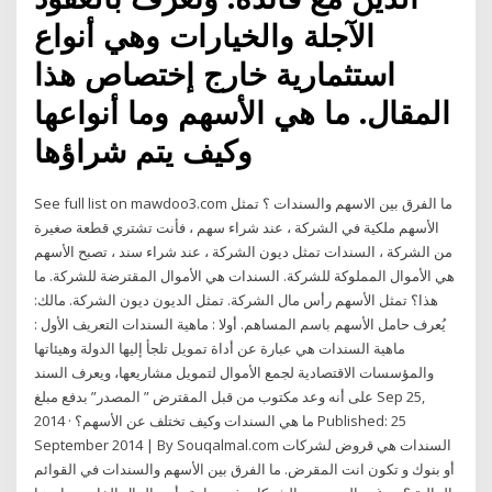
الآجلة والخيارات وهي أنواع
استثمارية خارج إختصاص هذا
المقال. ما هي الأسهم وما أنواعها
وكيف يتم شراؤها
See full list on mawdoo3.com ما الفرق بين الاسهم والسندات ؟ تمثل
الأسهم ملكية في الشركة ، عند شراء سهم ، فأنت تشتري قطعة صغيرة
من الشركة ، السندات تمثل ديون الشركة ، عند شراء سند ، تصبح الأسهم
هي الأموال المملوكة للشركة. السندات هي الأموال المقترضة للشركة. ما
هذا؟ تمثل الأسهم رأس مال الشركة. تمثل الديون ديون الشركة. مالك:
يُعرف حامل الأسهم باسم المساهم. أولا : ماهية السندات التعريف الأول :
ماهية السندات هي عبارة عن أداة تمويل تلجأ إليها الدولة وهيئاتها
والمؤسسات الاقتصادية لجمع الأموال لتمويل مشاريعها، ويعرف السند
على أنه وعد مكتوب من قبل المقترض ” المصدر” بدفع مبلغ Sep 25,
2014 · ما هي السندات وكيف تختلف عن الأسهم؟ Published: 25
September 2014 | By Souqalmal.com السندات هي قروض لشركات
أو بنوك و تكون انت المقرض. ما الفرق بين الأسهم والسندات في القوائم