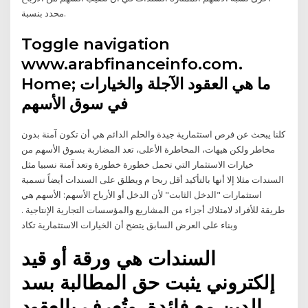
ﻣﺤﺪد ﺑﻨﺴﺒﺔ.
Toggle navigation
www.arabfinanceinfo.com.
Home; ما هي العقود الآجلة والخيارات
في سوق الأسهم
كلنا يبحث عن فرص استثمارية جيدة والحلم الدائم هي أن تكون آمنة بدون
مخاطر ولكن هيهات، المخاطرة الأعلى، تعد المضاربة بسوق الأسهم من
خيارات الاستثمار التي تحمل خطورة خطورة وتعد آمنة نسبيا مثل
السندات مثلا إلا أنها بالتأكيد أقل ربحا م ويطلق على السندات أيضاً تسمية
استثمارات "الدخل الثابت" لأن الدخل أو الأرباح الأسهم: الأسهم هي
طريقة للأفراد لامتلاك أجزاء من المشاريع والمؤسسات التجارية الإنتاجية .
وبناء على العرض السابق يتضح أن الخيارات الاستثمارية تكاد
السندات هي ورقة أو قيد
إلكتروني يثبت حق المطالبة بسد
الدين مع فائدة. وتُعرف بالعقود