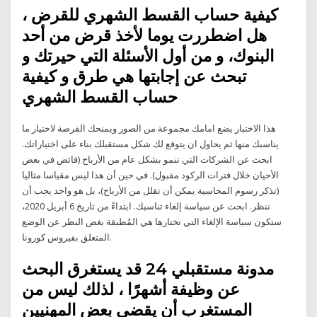
كيفية حساب القسط الشهري للقرض ،
هل اضطررت يوما لأخذ قرض من أحد
البنوك، و من أول الأسئلة التي حيرتك و
تبحث عن إجابتها هي طرق و كيفية
حساب القسط الشهري
هذا الاختبار يضع امامك مجموعة من الصور ويمنحك الفرصة لاختيار ما
يناسبك منها ثم يحاول ان يتوقع لك شكل مستقبلك بناء على اختياراتك.
ابحث عن الشركات التي تنمو بشكل عام من الأرباح (فائض في بعض
الأحيان خلال فترات الركود مقبول). في حين أن هذا ليس مقياسا مثاليا
(تذكر رسوم المحاسبة يمكن أن تقلل من الأرباح)، بل هو واحد يجب أن
ننظر. ابحث عن سياسة إلغاء تناسبك. ابتداءً من تاريخ 6 أبريل 2020،
ستكون سياسة الإلغاء التي تختارها هي المُطبقة بغض النظر عن الوضع
المتعلق بفيروس كورونا.
مدونة مستقبلي 24 قد يستغرق البحث
عن وظيفة أشهرًا ، لذلك ليس من
المستغرب أن يقضي بعض المهنيين