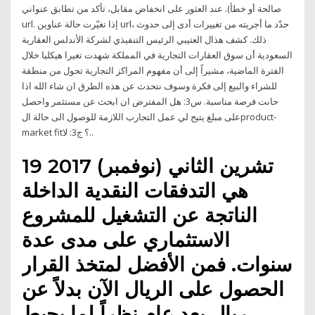
صالحة أو خطأ). عند العثور على انخفاض مقابل، تأكد من تطابق عنواني
url. إذا تغيّرت حالة عناوين url، حدّد ما أجريته من تغييرات أدى إلى حدوث
ذلك. كشف هذال العتيبي الرئيس التنفيذي لشركة الأندلس العقارية
السعودية أن سوق العقارات التجارية في المملكة شهدت تغيرا هيكليا خلال
الفترة الماضية، مشيراً إلى أن مفهوم المراكز التجارية تحول من منطقة
للشراء والبيع إلى فكرة وسوف نتحدث عن هذه الطرق ان شاء الله اذا
حانت فرصة مناسبة. س3: هل المفترض ان ابحث عن مستثمر واحصل
على مبلغ يتيح لي عمل التجارب اللازمة للوصول الى حالة الproduct-
market fit؟ ج3: لا..
19 تشرين الثاني (نوفمبر) 2017
هي التدفقات النقدية الداخلة
الناتجة عن التشغيل للمشروع
الاستثماري على مدى عدة
سنوات. فمن الأفضل لمتخذ القرار
الحصول على الريال الآن بدلاً عن
ريال بعد عام نظراً لما يحيط