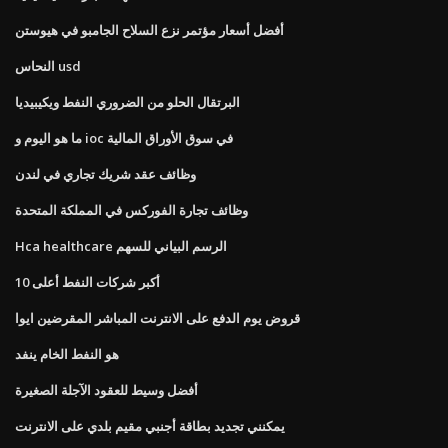
أفضل أسعار مؤتمر نزع السلاح الجامبو في هيوستن
النحاس usd
البرتقال الحلو من الضروري النفط ويكيبيديا
ما هو اليوم و ioc في سوق الأوراق المالية
وظائف عقد شريك تجاري في لندن
وظائف تجارة الفوركس في المملكة المتحدة
Hca healthcare الرسم البياني للسهم
أكبر شركات النفط أعلى 10
قروض يوم الدفع على الانترنت المباشر المقرضين ايوا
هو النفط الخام ينفد
أفضل وسيط للعقود الآجلة الصغيرة
يمكنني تجديد بطاقة أجنبي مقيم بلدي على الانترنت