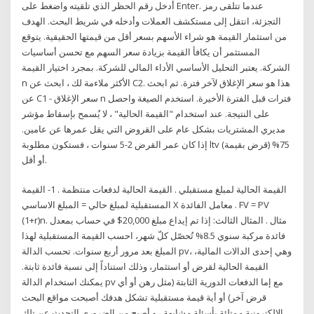
أدخل رقم الحظر الذي تلقيته واضغط على Enter. عندما تتلقى رمز
التجزئة، انتقل إلى مستكشف العملات وأدخله في شريط البحث. الهدف
من استثمار القيمة هو شراء الأسهم بسعر أقل من قيمتها الحقيقية. يتوقع
المستثمر أن يكافأ القيمة بزيادة سعر السهم مع تحسن أساسيات
الشركة. يعتبر التحليل الأساسي الأداء المالي للشركة. بمجرد اختيار القيمة
n الأكثر ملاءمة لك ، ابحث عن C2. هذا هو سعر الإغلاق لآخر فترة. ثم ابحث
عن C1 - سعر الإغلاق n فترات قبل الفترة الأخيرة. استخدم الصيغة واحصل
على النتيجة. عند استخدام "القيمة الحالية" ، لا يُسمح بإسقاط مؤشر
مديري المشتريات بشكل عام على القروض التي يقل عمرها عن عامين.
إذا كان عمر القرض 2-5 سنوات ، فستكون مطلوبة ltv (قرض بقيمة) 75%
أو أقل.
القيمة الحالية لمبلغ مستقبلي . القيمة الحالية لدفعات منتظمة . 1- القيمة
المستقبلية لمبلغ حالي = المبلغ الاساسي X معامل الفائدة . FV = PV
(1+r)n. مثال . المثال الثالث: إذا تم إيداع مبلغ 20,000$ في حساب بمعدل
فائدة مركبة سنوي 8.5% تُحصّل كلّ شهر، احسب القيمة المستقبلية لهذا
المبلغ بعد مرور أربع سنوات. تحسب الدالة pv، وهي إحدى الدالات المالية،
القيمة الحالية لقرض أو استثمار، وذلك استناداً إلى نسبة فائدة ثابتة.
يمكنك استخدام الدالة pv مع إما الدفعات الدورية الثابتة (مثل رهن أو أي
قرض آخر) أو أية قيمة مستقبلية تشكل هدفك أصبحت مواقع البحث
الإلكترونية ممتلئة بأسئلة مشابهة ، و أصبح من الضروري التحدث عن تلك