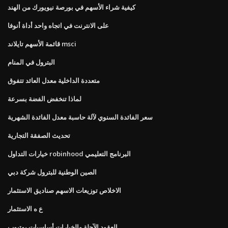
كيفية شراء الأسهم في بورصة نيويورك من الهند
على الانترنت في اتجاه واحد أداة أنوفا
قائمة الأسهم تايلاند msci
البترول في المنام
متعددة الداخلية معدل العائد تتفوق
لماذا تنخفض الفضة بسرعة
سعر الفائدة السنوي لآلة حاسبة معدل الفائدة الشهرية
تحديث الصفقة التجارية
خيارات التداول robinhood البرنامج التعليمي
الصين الوطنية للبترول شركة دبي
الاخلاص توزيعات الاسهم صناديق الاستثمار
ع ه الاستثمار
العقود الآجلة والخيارات أساسيات يوتيوب