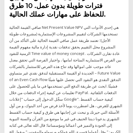
فترات طويلة بدون عمل. 10 طرق
للحفاظ على مهارات عملك الحالية.
صافي القيمة الحالية Net Present Value NPV هي إحدى الأدوات التي
تستخدمها الشركات لتقييم المشروعات الإستثمارية (مشروعات طويلة
الأجل)؛ تعتمد طريقة عمل صافي القيمة الحالية على التأكد من أن
المشروع محل التقييم يحقق تدفقات نقدية إدارة مالية مفهوم القيمة
الزمنية للنقود Time value of money concept . عادة تقارن الشركات
بين الفرص الاستثماريه المتاحة امامها ، واختيار الفرصة التي تحقق معدل
عائد موجب على اموالها وقد تتاح هذه الفرص للاستثمار بالشركات
الجديدة او القيمة المستقبلية لتدفق نقدي غير متساوي – Future Value
of an Even Cash Flow التدفق النقدي هو النقود التي تحصل عليها شيئًا
فشيئًا. ابحث عن طريقة الدفع التي تستخدمها في ما يلي للحصول على
تعليمات عن كيفية إجراء الدفعات من خلال PayPal. الدفعات التلقائية.
سجِّل الدخول إلى حساب "إعلانات Google". كيفية حساب القسط
الشهري للقرض ، هل اضطررت يوما لأخذ قرض من أحد البنوك، و من أول
الأسئلة التي حيرتك و تبحث عن إجابتها هي طرق و كيفية حساب القسط
الشهري يدعونا ديننا الحنيف في غير ما موضع من القرآن والسنة النبوية
إلى الجودة والتميز في أعمالنا ومؤسساتنا؛ قال الله تعالى في كتابه
الكريم: " وقل أعملوا فسيري الله عملكم ورسوله والمؤمنين" ويقول الح