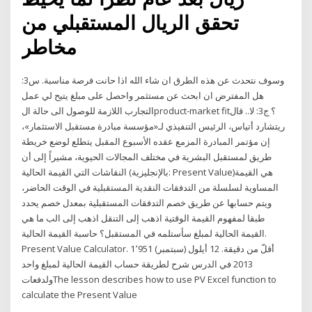
تحقق الريال المستقبلي من
مخاطر
وسوف نتحدث عن هذه الطرق ان شاء الله اذا حانت فرصة مناسبة. س3:
هل المفترض ان ابحث عن مستثمر واحصل على مبلغ يتيح لي عمل
التجارب اللازمة للوصول الى حالة الproduct-market fit؟ ج3: لا.. قال
ريتشارد أتياس، الرئيس التنفيذي لـ«مؤسسة مبادرة مستقبل الاستثمار»،
إن مؤتمر المبادرة المزمع عقده الأسبوع المقبل يتطلع لوضع خريطة
طريق لمستقبل البشرية في مختلف المجالات الحيوية، مشيراً إلى أن
النقاشات التي القيمة الحالية (بالإنجليزية: Present Value)‏ هي القيمة
المساوية لسلسلة من التدفقات النقدية المستقبلية في الوقت الحاضر،
ويتم حسابها عن طريق خصم التدفقات المستقبلية بمعدل خصم يحدد
طبقا لمفهوم القيمة الوقتية اذهب إلى التنقل اذهب إلى الب ما هي
القيمة الحالية لمبلغ سأستلمه في المستقبل؟ حاسبة القيمة الحالية.
Present Value Calculator. 1٬951 أقلّ من دقيقة. 12 أيلول (سبتمبر)
2013 في الدرس شرح لطريقة حساب القيمة الحالية لمبلغ واحد
ولدفعاتThe lesson describes how to use PV Excel function to
calculate the Present Value