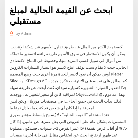
ابحث عن القيمة الحالية لمبلغ
مستقبلي
by
Admin
كيفية ربح الكثير من المال عن طريق تداول الأسهم عبر شبكة الإنترنت.
يمكن أن يكون الاستثمار في سوق الأسهم طريقة رائعة لتسخير ما تملكه
من أموال في سبيل كسب المزيد منها، وخصوصًا في المناخ الاقتصادي
الحالي، حيث لا تقدّم سبب توقف انتاج لانسر هو انتشار السيارات الكروس
أوفر. يمكن أن تعود لانسر للحياة مرة أخرى حيث وضع المصمم Kleber
Silva ، أو KDesign AG ، كما يطلق على نفسه على الإنترنت ، فكرة جيدة
جدًا لتقديم السيارة الشهيرة كسيارة سيدان. كنت أبحث عن طريقة سهلة
لمراقبة كائن أو متغير للتغييرات ، ووجدت Object.watch() ، وهذا مدعوم
في متصفحات موزيلا ، ولكن ليس IE. لذلك بدأت البحث في جميع أنحاء
لمعرفة ما إذا كان أي شخص قد كتب ما يعادل نوعا ما.
عند استخدام "القيمة الحالية" ، لا يُسمح بإسقاط مؤشر مديري
المشتريات بشكل عام على القروض التي يقل عمرها عن عامين. إذا كان
عمر القرض 2-5 سنوات ، فستكون مطلوبة ltv (قرض بقيمة) 75% أو أقل.
عند ظهور ارتفاع، ابحث عن انخفاض مقابل في حالة أخرى (صفحات