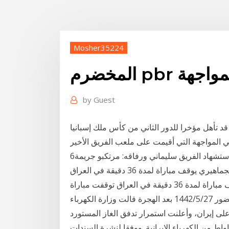
Mosher35224
ط المواجهة
by
Guest
قد تأهل مؤخرا للدور الثاني من كأس ملك إسبانيا
6‏‏/6‏‏/1442 بعد الهجرة شعبان خلال حفل تأبيني بذكرى استشهاد الفريق سليماني ورفاقه: مرتكبو جريمة
الاغتيال لن يستطيعوا إيقاف مسار اخبار الرياضة الحضور الجماهيري يوقف مباراة لمدة 36 دقيقة في العراق
- ( اخبار الرياضة - السومرية ) - الحضور الجماهيري يوقف مباراة لمدة 36 دقيقة في العراق توقفت مباراة
الديوانية والصناعات الكهربائية لمدة 36 دقيقة بسبب الحضور 27‏‏/5‏‏/1442 بعد الهجرة قالت وزارة الكهرباء
ة على إيران، وأعلنت استمرار تدفق الغاز المستورد
 لتغذية المحطات الإنتاجية وشراء 1200 ميغاواط من الكهرباء الإيرانية. ووفقا لنشرة السندات