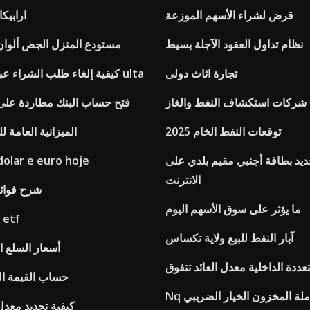
قرض لشراء الأسهم الموزعة
ارابيكا
نظام تداول العقود الآجلة بسيط
مستودع المنزل الجص ألوان 
تجارة اثاث دولى
كيفية إلغاء طلب الشراء عبر الإنترنت على ulta
شركات استكشاف النفط والغاز
فتح حساب البنك مطاردة على ا
توقعات النفط الخام 2025
الميزانية العامة للم
ديد بطاقة أجنبي مقيم بلدي على
olar e euro hoje
الانترنت
شرح فوائد
ما يؤثر على سوق الأسهم اليوم
مؤشر داو جونز etf
آبار النفط للبيع ولاية تكساس
أسعار السلع ال
عددة الداخلية معدل العائد تتفوق
حساب القيمة ال
عاملة المخزون الخيار الضريبي
كيفية تحديد معدل