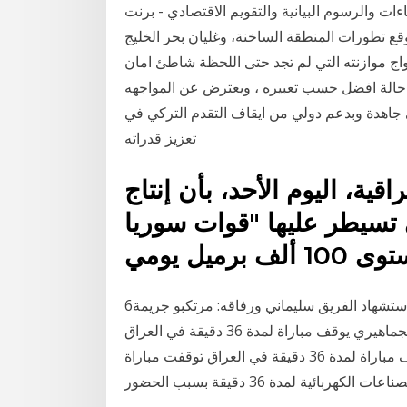
صاءات والرسوم البيانية والتقويم الاقتصادي - برنت
 وقع تطورات المنطقة الساخنة، وغليان بحر الخليج
واج موازنته التي لم تجد حتى اللحظة شاطئ امان
الى حالة افضل حسب تعبيره ، ويعترض عن المواجهه
جاهدة وبدعم دولي من ايقاف التقدم التركي في
تعزيز قدراته
قية، اليوم الأحد، بأن إنتاج
 تسيطر عليها "قوات سوريا
6‏‏/6‏‏/1442 بعد الهجرة شعبان خلال حفل تأبيني بذكرى استشهاد الفريق سليماني ورفاقه: مرتكبو جريمة
الاغتيال لن يستطيعوا إيقاف مسار اخبار الرياضة الحضور الجماهيري يوقف مباراة لمدة 36 دقيقة في العراق
- ( اخبار الرياضة - السومرية ) - الحضور الجماهيري يوقف مباراة لمدة 36 دقيقة في العراق توقفت مباراة
ت الكهربائية لمدة 36 دقيقة بسبب الحضور