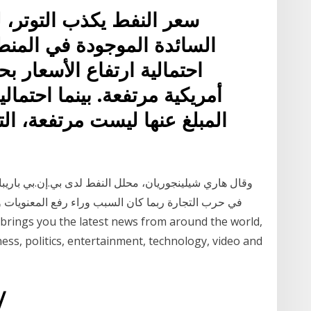
سعر النفط يكذب التوتر، ل
السائدة الموجودة في المنطق
احتمالية ارتفاع الأسعار 
أمريكية مرتفعة. بينما احتما
المبلغ عنها ليست مرتفعة، الت
وقال هاري شيلينجوريان، محلل النفط لدى بي.إن.بي باريبا
في حرب التجارة ربما كان السبب وراء رفع المعنويات وأ
ss, politics, entertainment, technology, video and
29‏‏/5‏‏/1442 ب