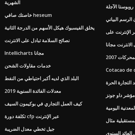
الشهرية
 روبوستا الآجلة
خاصتك صافي heseum
الرسم البياني
يخلق الفيسبوك هيكل الأسهم من الدرجة الثانية
نصائح السلامة تبادل على الانترنت
لانترنت مجانا
Intellicharts مجانا
حركات 2007
خدمات مقاولات الشحن
Cotacao de d
البلد الذي لديه أكبر احتياطي من النفط
 التجارة الحرة
معدلات الفائدة السنوية 2019
كيف العمل التجاري في بوكيمون السيف
معدنية اليومية
تكلفة دورة cfp عبر الإنترنت
مستقبلية مثال
جيل تخطي معدل الضريبة
 العائد السنوي