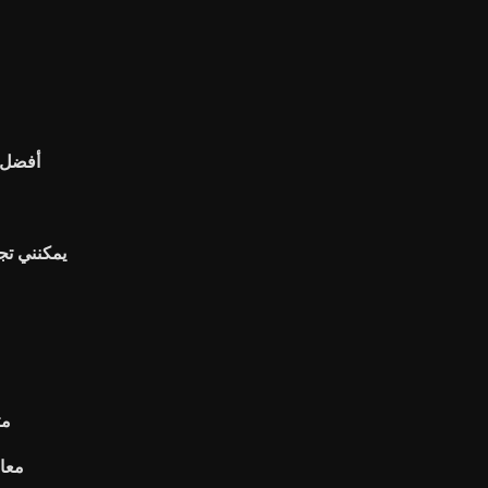
أفضل 
يمكنني تج
مت
Nq م