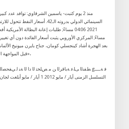
منذ 2 يوم كتبت- ياسمين الشرقاوي: توافد عدد ك
بعد الهجرة أشاد كينجسلي كومان، جناح بايرن ميونيخ الألم
قبل المواجهة التي تجمعهما اليوم الثلاثاء، على ملعب «أليانز أرينا»،