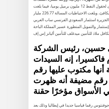
الخاصة بأرامكو، يبلغ إجمالي الطاقة الإنتاجية القصوى لحقول النفط 12 مليون برميل يوميا، فيما بلغت
الاحتياطيات الإجمالية 256.89 مليار برميل من النفط المكافئ، وبلغت الاحتياطيات المسالة 226.77 مليار
اض الجزيرة استثمار السعودي الفرنسي ساب العربي
الإستثمار والتمويل المتطورة عسير المملكة الباحة
 تكافل ملاذ للتأمين ميدغلف للتأمين أليانز إس إف
ي حسين، رئيس الشركة
فاكسيرا، إنه السيدات
 أنها مكتوب عليها رقم
رقم مضيفة أنه ظهرت
 الأسواق مؤخرًا حقنة
جوفنتوس رقما قياسيا جديدا في إيطاليا وذلك بعد