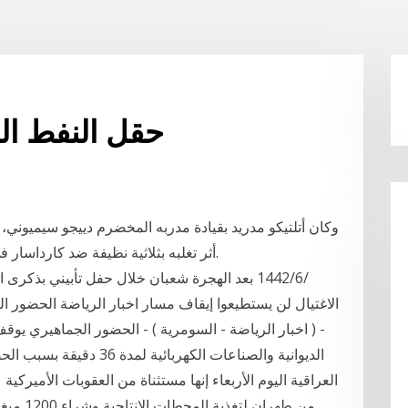
المخضرم pbr حقل النف
وكان أتلتيكو مدريد بقيادة مدربه المخضرم دييجو سيميوني، 
أثر تغلبه بثلاثية نظيفة ضد كارداسار في المواجهة التي أقيمت على ملعب الفريق الأخير.
العراقية اليوم الأربعاء إنها مستثناة من العقوبات الأميركي
من طهران