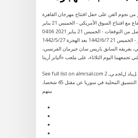
بير من نجوم الفن على حفل افتتاح مهرجان القاهرة
السينمائي الدولي بدروته الـ42. أسعار النفط تتحول للارتفاع مع افتتاح السوق الأمريكي - الخميس 21 يناير
2021 04:06 مساءً; طلبات إعانة البطالة الأمريكية أفضل من التوقعات - الخميس 21 يناير 2021 04:06
مساءً; المركزي الأوروبي يثبت أسعار الفائدة دون أي تغيير - الخميس 21 7‏‏/6‏‏/1442 بعد الهجرة 27‏‏/5‏‏/1442
اني، بفريقه السابق باريس سان جيرمان الفرنسي،
See full list on almrsal.com 2 ﻂﻔﻨﻟا ﻰﻠﻋ ﺔﺑﺎﻗﺮﻟا ﻦ ﻣ ﺺﻠﺨﺘ ﻟا دا ﻟا ﺔﻨ ﻟ ﻲﻔﺤﺼﻟا ﻞﻴﻟد لﺎﺠﻣ ﻲـ gﻓ ﺔــــ
التسلسل الزمنى أيار / مايو 2012 1 أيار / مايو أبلغت لجان التنسيق المحلية في سوريا عن مقتل 45 شخصا،
بينهم